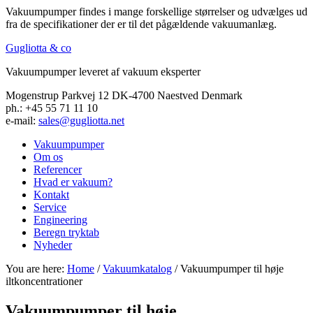
Vakuumpumper findes i mange forskellige størrelser og udvælges ud
fra de specifikationer der er til det pågældende vakuumanlæg.
Gugliotta & co
Vakuumpumper leveret af vakuum eksperter
Mogenstrup Parkvej 12 DK-4700 Naestved Denmark
ph.: +45 55 71 11 10
e-mail:
sales@gugliotta.net
Vakuumpumper
Om os
Referencer
Hvad er vakuum?
Kontakt
Service
Engineering
Beregn tryktab
Nyheder
You are here:
Home
/
Vakuumkatalog
/ Vakuumpumper til høje
iltkoncentrationer
Vakuumpumper til høje