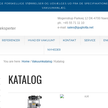
E FORSKELLIGE STØRRELSER OG UDVÆLGES UD FRA DE SPECIFIKATIONE
VAKUUMANLÆG.
Mogenstrup Parkvej 12 DK-4700 Nae
ph.: +45 55 71 11 10
e-mail:
sales@gugliotta.net
eksperter
REFERENCER
HVAD ER VAKUUM?
KONTAKT
SERVICE
EN
NYHEDER
You are here:
Home
/
Vakuumkatalog
/ Katalog
KATALOG