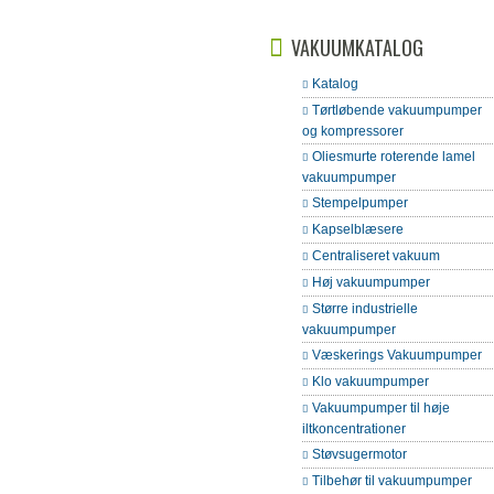
VAKUUMKATALOG
Katalog
Tørtløbende vakuumpumper
og kompressorer
Oliesmurte roterende lamel
vakuumpumper
Stempelpumper
Kapselblæsere
Centraliseret vakuum
Høj vakuumpumper
Større industrielle
vakuumpumper
Væskerings Vakuumpumper
Klo vakuumpumper
Vakuumpumper til høje
iltkoncentrationer
Støvsugermotor
Tilbehør til vakuumpumper