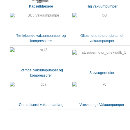
Kapselblæsere
Høj vakuumpumper
Tørtløbende vakuumpumper og
Oliesmurte roterende lamel
kompressorer
vakuumpumper
Stempel vakuumpumper og
Støvsugermotor
kompressorer
Centraliseret vakuum anlæg
Væskerings Vakuumpumper