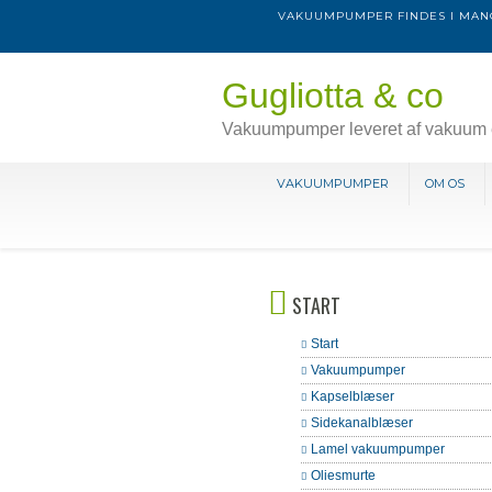
VAKUUMPUMPER FINDES I MANG
Gugliotta & co
Vakuumpumper leveret af vakuum 
VAKUUMPUMPER
OM OS
START
Start
Vakuumpumper
Kapselblæser
Sidekanalblæser
Lamel vakuumpumper
Oliesmurte