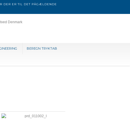
R DER ER TIL DET PÅGÆLDENDE
stved Denmark
GINEERING
BEREGN TRYKTAB