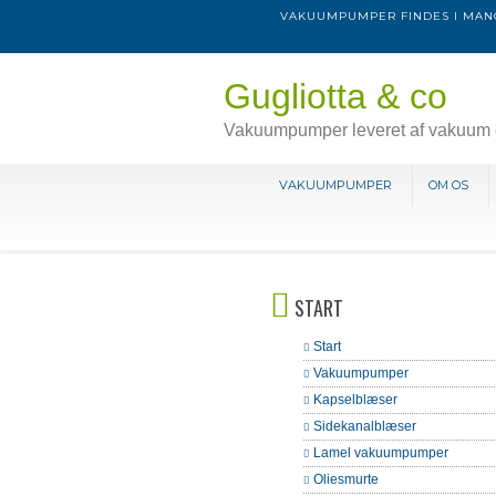
VAKUUMPUMPER FINDES I MANG
Gugliotta & co
Vakuumpumper leveret af vakuum 
VAKUUMPUMPER
OM OS
START
Start
Vakuumpumper
Kapselblæser
Sidekanalblæser
Lamel vakuumpumper
Oliesmurte