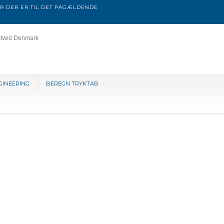
R DER ER TIL DET PÅGÆLDENDE
stved Denmark
GINEERING
BEREGN TRYKTAB