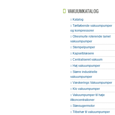
VAKUUMKATALOG
Katalog
Tørtløbende vakuumpumper
og kompressorer
Oliesmurte roterende lamel
vakuumpumper
Stempelpumper
Kapselblæsere
Centraliseret vakuum
Høj vakuumpumper
Større industrielle
vakuumpumper
Væskerings Vakuumpumper
Klo vakuumpumper
Vakuumpumper til høje
iltkoncentrationer
Støvsugermotor
Tilbehør til vakuumpumper