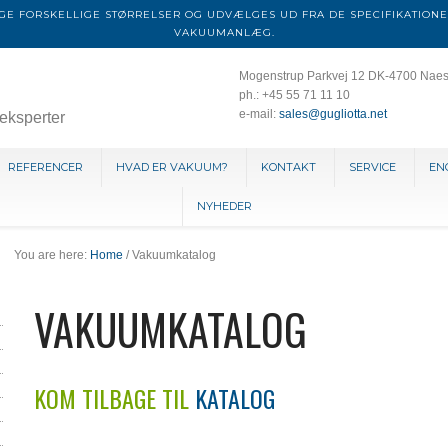
E FORSKELLIGE STØRRELSER OG UDVÆLGES UD FRA DE SPECIFIKATIONE
VAKUUMANLÆG.
Mogenstrup Parkvej 12 DK-4700 Nae
ph.: +45 55 71 11 10
e-mail:
sales@gugliotta.net
eksperter
REFERENCER
HVAD ER VAKUUM?
KONTAKT
SERVICE
EN
NYHEDER
You are here:
Home
/ Vakuumkatalog
VAKUUMKATALOG
KOM TILBAGE TIL
KATALOG