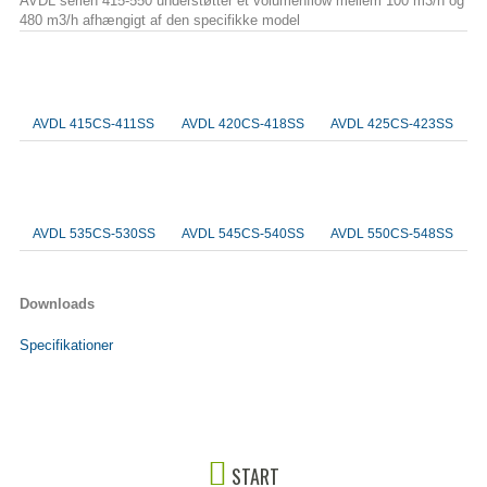
AVDL serien 415-550 understøtter et volumenflow mellem 100 m3/h og
480 m3/h afhængigt af den specifikke model
AVDL 415CS-411SS
AVDL 420CS-418SS
AVDL 425CS-423SS
AVDL 535CS-530SS
AVDL 545CS-540SS
AVDL 550CS-548SS
Downloads
Specifikationer
START