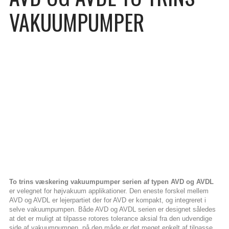
VAKUUMPUMPER
To trins væskering vakuumpumper serien af typen AVD og AVDL
er velegnet for højvakuum applikationer. Den eneste forskel mellem
AVD og AVDL er lejerpartiet der for AVD er kompakt, og integreret i
selve vakuumpumpen. Både AVD og AVDL serien er designet således
at det er muligt at tilpasse rotores tolerance aksial fra den udvendige
side af vakuumpumpen, på den måde er det meget enkelt af tilpasse