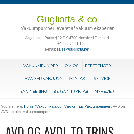
Gugliotta & co
Vakuumpumper leveret af vakuum eksperter
Mogenstrup Parkvej 12 DK-4700 Naestved Denmark
ph.: +45 55 71 11 10
e-mail:
sales@gugliotta.net
VAKUUMPUMPER
OM OS
REFERENCER
HVAD ER VAKUUM?
KONTAKT
SERVICE
ENGINEERING
BEREGN TRYKTAB
NYHEDER
You are here:
Home
/
Vakuumkatalog
/
Væskerings Vakuumpumper
/ AVD og
AVDL to trins vakuumpumper
AVD OG AVDL TO TRINS