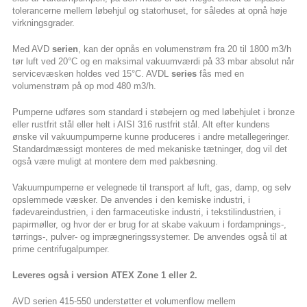
tolerancerne mellem løbehjul og statorhuset, for således at opnå høje
virkningsgrader.
Med AVD
serien
, kan der opnås en volumenstrøm fra 20 til 1800 m3/h
tør luft ved 20°C og en maksimal vakuumværdi på 33 mbar absolut når
servicevæsken holdes ved 15°C. AVDL
series
fås med en
volumenstrøm på op mod 480 m3/h.
Pumperne udføres som standard i støbejern og med løbehjulet i bronze
eller rustfrit stål eller helt i AISI 316 rustfrit stål. Alt efter kundens
ønske vil vakuumpumperne kunne produceres i andre metallegeringer.
Standardmæssigt monteres de med mekaniske tætninger, dog vil det
også være muligt at montere dem med pakbøsning.
Vakuumpumperne er velegnede til transport af luft, gas, damp, og selv
opslemmede væsker. De anvendes i den kemiske industri, i
fødevareindustrien, i den farmaceutiske industri, i tekstilindustrien, i
papirmøller, og hvor der er brug for at skabe vakuum i fordamp­nings-,
tørrings-, pulver- og imprægneringssystemer. De anvendes også til at
prime centrifugalpumper.
Leveres også i version ATEX Zone 1 eller 2.
AVD serien 415-550 understøtter et volumenflow mellem