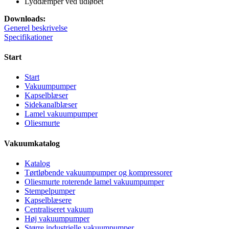
Lyddæmper ved udløbet
Downloads:
Generel beskrivelse
Specifikationer
Start
Start
Vakuumpumper
Kapselblæser
Sidekanalblæser
Lamel vakuumpumper
Oliesmurte
Vakuumkatalog
Katalog
Tørtløbende vakuumpumper og kompressorer
Oliesmurte roterende lamel vakuumpumper
Stempelpumper
Kapselblæsere
Centraliseret vakuum
Høj vakuumpumper
Større industrielle vakuumpumper