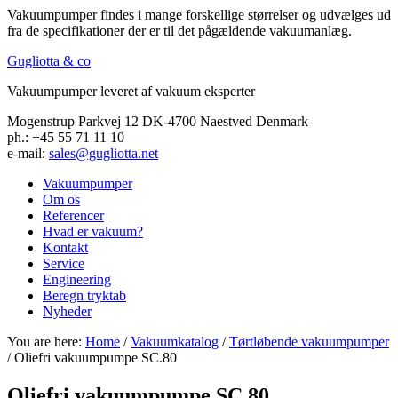
Vakuumpumper findes i mange forskellige størrelser og udvælges ud
fra de specifikationer der er til det pågældende vakuumanlæg.
Gugliotta & co
Vakuumpumper leveret af vakuum eksperter
Mogenstrup Parkvej 12 DK-4700 Naestved Denmark
ph.: +45 55 71 11 10
e-mail:
sales@gugliotta.net
Vakuumpumper
Om os
Referencer
Hvad er vakuum?
Kontakt
Service
Engineering
Beregn tryktab
Nyheder
You are here:
Home
/
Vakuumkatalog
/
Tørtløbende vakuumpumper
/ Oliefri vakuumpumpe SC.80
Oliefri vakuumpumpe SC.80