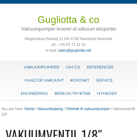
Gugliotta & co
Vakuumpumper leveret af vakuum eksperter
Mogenstrup Parkvej 12 DK-4700 Naestved Denmark
ph.: +45 55 71 11 10
e-mail:
sales@gugliotta.net
VAKUUMPUMPER
OM OS
REFERENCER
HVAD ER VAKUUM?
KONTAKT
SERVICE
ENGINEERING
BEREGN TRYKTAB
NYHEDER
You are here:
Home
/
Vakuumkatalog
/
Tilbehør til vakuumpumper
/ Vakuumventil
1/8″
VAKUUMVENTIL 1/8″