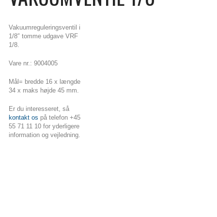
Vakuumreguleringsventil i
1/8″ tomme udgave VRF
1/8.
Vare nr.: 9004005
Mål= bredde 16 x længde
34 x maks højde 45 mm.
Er du interesseret, så
kontakt os
på telefon +45
55 71 11 10 for yderligere
information og vejledning.