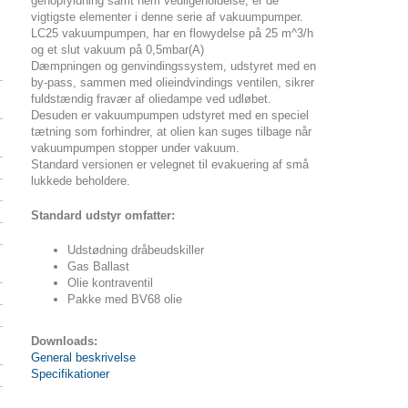
genopfyldning samt nem vedligeholdelse, er de
vigtigste elementer i denne serie af vakuumpumper.
LC25 vakuumpumpen, har en flowydelse på 25 m^3/h
og et slut vakuum på 0,5mbar(A)
Dæmpningen og genvindingssystem, udstyret med en
by-pass, sammen med olieindvindings ventilen, sikrer
fuldstændig fravær af oliedampe ved udløbet.
Desuden er vakuumpumpen udstyret med en speciel
tætning som forhindrer, at olien kan suges tilbage når
vakuumpumpen stopper under vakuum.
Standard versionen er velegnet til evakuering af små
lukkede beholdere.
Standard udstyr omfatter:
Udstødning dråbeudskiller
Gas Ballast
Olie kontraventil
Pakke med BV68 olie
Downloads:
General beskrivelse
Specifikationer