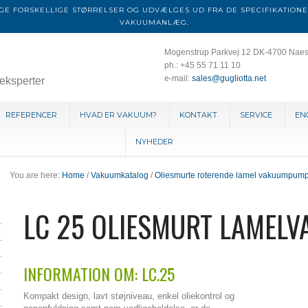
E FORSKELLIGE STØRRELSER OG UDVÆLGES UD FRA DE SPECIFIKATIONE
VAKUUMANLÆG.
Mogenstrup Parkvej 12 DK-4700 Nae
ph.: +45 55 71 11 10
e-mail:
sales@gugliotta.net
eksperter
REFERENCER
HVAD ER VAKUUM?
KONTAKT
SERVICE
EN
NYHEDER
You are here:
Home
/
Vakuumkatalog
/
Oliesmurte roterende lamel vakuumpum
LC 25 OLIESMURT LAMEL
INFORMATION OM: LC.25
Kompakt design, lavt støjniveau, enkel oliekontrol og