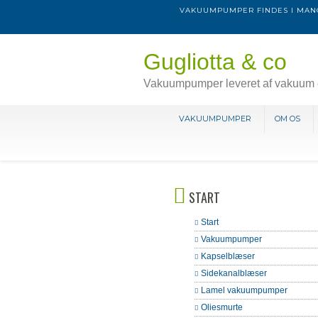
VAKUUMPUMPER FINDES I MANG
Gugliotta & co
Vakuumpumper leveret af vakuum 
VAKUUMPUMPER
OM OS
START
Start
Vakuumpumper
Kapselblæser
Sidekanalblæser
Lamel vakuumpumper
Oliesmurte