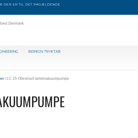
R DER ER TIL DET PÅGÆLDENDE
stved Denmark
GINEERING
BEREGN TRYKTAB
per
/ LC 25 Oliesmurt lamelvakuumpumpe
VAKUUMPUMPE