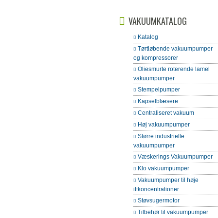
VAKUUMKATALOG
Katalog
Tørtløbende vakuumpumper
og kompressorer
Oliesmurte roterende lamel
vakuumpumper
Stempelpumper
Kapselblæsere
Centraliseret vakuum
Høj vakuumpumper
Større industrielle
vakuumpumper
Væskerings Vakuumpumper
Klo vakuumpumper
Vakuumpumper til høje
iltkoncentrationer
Støvsugermotor
Tilbehør til vakuumpumper