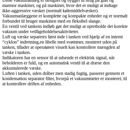
Disse vakuumanlæg er designet og bygget til brug på glas og
marmor maskiner, og på maskiner, hvor det er muligt at indtage
ikke-aggressive væsker (normalt kølemiddelvæsker).
Vakuumanlæggene er komplette og kompakte enheder og er normalt
forbundet til bruger maskinen med ​​en fleksibel slange.
En ventil ved tankens indløb gør det muligt at opretholde det korekte
vakuum under vedligeholdelsesaktiviteter.
Luft og væske separeres først inde i tanken ved hjælp af en internt
“cyklon” indretning,en libelle med svømmer, monteret uden på
tanken, tillader at operatøren visuelt kan kontrollere mængden af
væske i tanken.
Indikatoren har en sensor til at udsende et elektrisk signal, når
beholderen er fuld, og en automatisk ventil til at dræne den
akkumulerede væske.
Luften i tanken, uden dråber men stadig fugtig, passerer gennem et
kondensation separator filter, hvorpå et vakuummeter er monteret, til
at kontrollere driften af enheden.