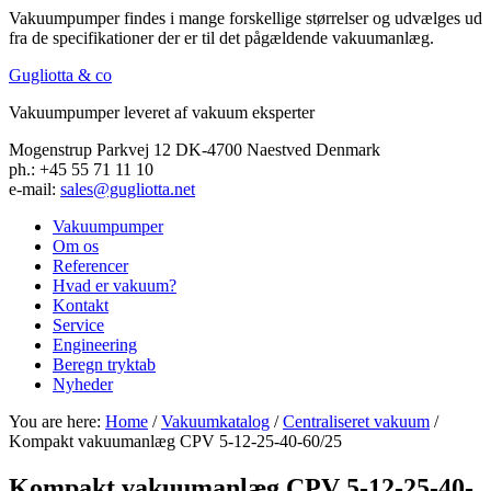
Vakuumpumper findes i mange forskellige størrelser og udvælges ud
fra de specifikationer der er til det pågældende vakuumanlæg.
Gugliotta & co
Vakuumpumper leveret af vakuum eksperter
Mogenstrup Parkvej 12 DK-4700 Naestved Denmark
ph.: +45 55 71 11 10
e-mail:
sales@gugliotta.net
Vakuumpumper
Om os
Referencer
Hvad er vakuum?
Kontakt
Service
Engineering
Beregn tryktab
Nyheder
You are here:
Home
/
Vakuumkatalog
/
Centraliseret vakuum
/
Kompakt vakuumanlæg CPV 5-12-25-40-60/25
Kompakt vakuumanlæg CPV 5-12-25-40-